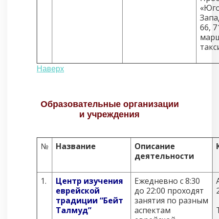
«Юго
Запа
66, 7
мар
такс
Наверх
Образовательные организации
и учреждения
№
Название
Описание
деятельности
1.
Центр изучения
Ежедневно с 8:30
еврейской
до 22:00 проходят
традиции “Бейт
занятия по разным
Талмуд”
аспектам