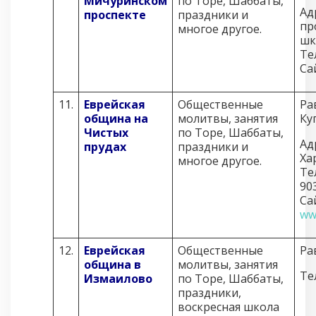
Мичуринском
по Торе, Шаббаты,
Ад
проспекте
праздники и
пр
многое другое.
шк
Те
Са
11.
Еврейская
Общественные
Ра
община на
молитвы, занятия
Ку
Чистых
по Торе, Шаббаты,
Ад
прудах
праздники и
Ха
многое другое.
Те
90
Са
ww
12.
Еврейская
Общественные
Ра
община в
молитвы, занятия
Те
Измаилово
по Торе, Шаббаты,
праздники,
воскресная школа