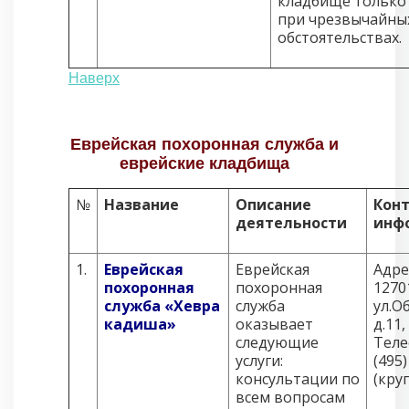
кладбище только
при чрезвычайны
обстоятельствах.
Наверх
Еврейская похоронная служба и
еврейские кладбища
№
Название
Описание
Кон
деятельности
инф
1.
Еврейская
Еврейская
Адре
похоронная
похоронная
1270
служба «Хевра
служба
ул.О
кадиша»
оказывает
д.11,
следующие
Теле
услуги:
(495
консультации по
(кру
всем вопросам