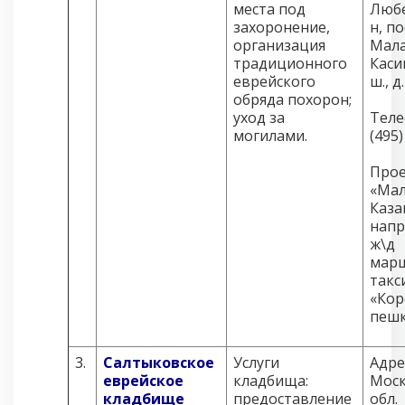
места под
Любе
захоронение,
н, по
организация
Мала
традиционного
Каси
еврейского
ш., д.
обряда похорон;
уход за
Теле
могилами.
(495)
Проез
«Мал
Каза
напр
ж\д
мар
такси
«Кор
пеш
3.
Салтыковское
Услуги
Адре
еврейское
кладбища:
Моск
кладбище
предоставление
обл.