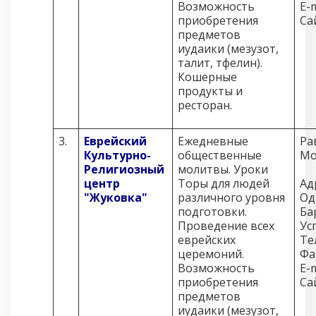
Возможность
E-m
приобретения
Са
предметов
иудаики (мезузот,
талит, тфелин).
Кошерные
продукты и
ресторан.
3.
Еврейский
Ежедневные
Ра
Культурно-
общественные
Мо
Религиозный
молитвы. Уроки
центр
Торы для людей
Ад
"Жуковка"
различного уровня
Од
подготовки.
Ба
Проведение всех
Ус
еврейских
Те
церемоний.
Фа
Возможность
E-m
приобретения
Са
предметов
иудаики (мезузот,