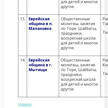
для детей и многое
другое.
13.
Еврейская
Общественные
Ра
община в п.
молитвы, занятия
Та
Малаховке
по Торе, Шаббаты,
Те
праздники,
воскресная школа
для детей и многое
другое.
14.
Еврейская
Общественные
Ра
община в г.
молитвы, занятия
Ко
Мытищи
по Торе, Шаббаты,
Те
праздники,
воскресная школа
для детей и многое
другое.
Наверх