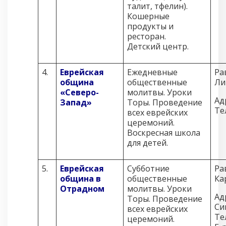
талит, тфелин).
Кошерные
продукты и
ресторан.
Детский центр.
4.
Еврейская
Ежедневные
Ра
община
общественные
Ли
«Северо-
молитвы. Уроки
Ад
Запад»
Торы. Проведение
Те
всех еврейских
церемоний.
Воскресная школа
для детей.
5.
Еврейская
Субботние
Ра
община в
общественные
Ка
Отрадном
молитвы. Уроки
Ад
Торы. Проведение
Си
всех еврейских
Те
церемоний.