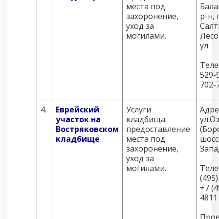
места под
Бала
захоронение,
р-н, 
уход за
Салт
могилами.
Лесо
ул.
Теле
529-9
702-
4.
Еврейский
Услуги
Адре
участок на
кладбища:
ул.О
Востряковском
предоставление
(Бор
кладбище
места под
шоссе
захоронение,
Запа
уход за
могилами.
Теле
(495)
+7 (4
4811
Прое