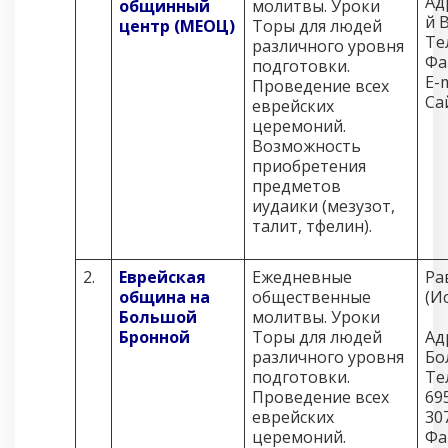
Ад
общинный
молитвы. Уроки
й 
центр (МЕОЦ)
Торы для людей
Те
различного уровня
Фа
подготовки.
E-m
Проведение всех
Са
еврейских
церемоний.
Возможность
приобретения
предметов
иудаики (мезузот,
талит, тфелин).
2.
Еврейская
Ежедневные
Ра
община на
общественные
(И
Большой
молитвы. Уроки
Бронной
Торы для людей
Ад
различного уровня
Бо
подготовки.
Те
Проведение всех
69
еврейских
30
церемоний.
Фа