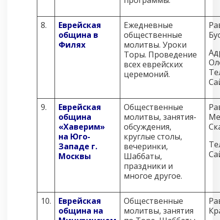
программы.
8.
Еврейская
Ежедневные
Ра
община в
общественные
Бу
Филях
молитвы. Уроки
Ад
Торы. Проведение
Ол
всех еврейских
Те
церемоний.
Са
9.
Еврейская
Общественные
Ра
община
молитвы, занятия-
Ме
«Хаверим»
обсуждения,
Ск
на Юго-
круглые столы,
Те
Западе г.
вечеринки,
Са
Москвы
Шаббаты,
праздники и
многое другое.
10.
Еврейская
Общественные
Ра
община на
молитвы, занятия
Кр