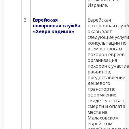
Израиле.
3.
Еврейская
Еврейская
похоронная служба
похоронная служб
«Хевра кадиша»
оказывает
следующие услуги
консультации по
всем вопросам
похорон евреев;
организация
похорон с участи
раввинов;
предоставление
дешевого
транспорта;
оформление
свидетельства о
смерти и оплата
места на
Малаховском
еврейском