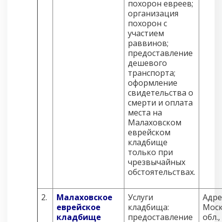
похорон евреев;
организация
похорон с
участием
раввинов;
предоставление
дешевого
транспорта;
оформление
свидетельства о
смерти и оплата
места на
Малаховском
еврейском
кладбище
только при
чрезвычайных
обстоятельствах.
2.
Малаховское
Услуги
Адре
еврейское
кладбища:
Моск
кладбище
предоставление
обл.,