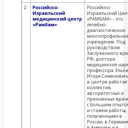
2.
Российско-
Российско-
Израильский
Израильский Цен
медицинский центр
«РАМБАМ» - это
«Рамбам»
лечебно-
диагностическое
многопрофильно
учреждение. Под
руководством
Заслуженного вра
РФ, доктора
медицинских наук
профессора Эльки
Игоря Семёнович
в центре работае
коллектив
авторитетных и
признанных врач
с большим опыто
и стажем работы,
полученными в
России, в Германи
в Америке и в