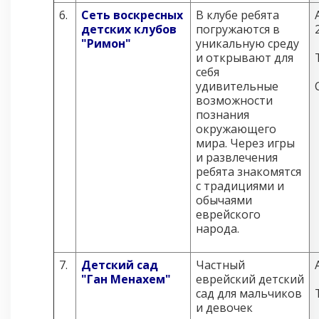
6.
Сеть воскресных
В клубе ребята
детских клубов
погружаются в
"Римон"
уникальную среду
и открывают для
себя
удивительные
возможности
познания
окружающего
мира. Через игры
и развлечения
ребята знакомятся
с традициями и
обычаями
еврейского
народа.
7.
Детский сад
Частный
"Ган Менахем"
еврейский детский
сад для мальчиков
и девочек