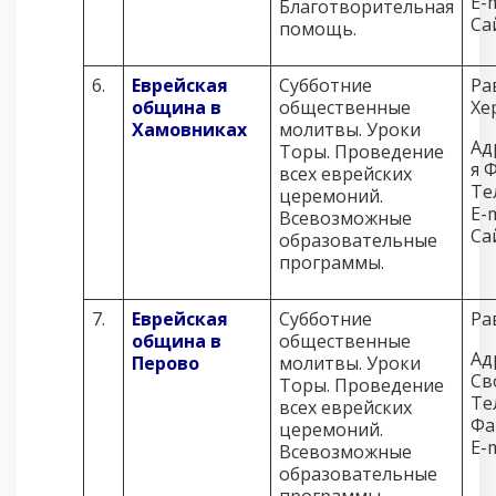
E-m
Благотворительная
Са
помощь.
6.
Еврейская
Субботние
Ра
община в
общественные
Хе
Хамовниках
молитвы. Уроки
Ад
Торы. Проведение
я 
всех еврейских
Те
церемоний.
E-m
Всевозможные
Са
образовательные
программы.
7.
Еврейская
Субботние
Ра
община в
общественные
Ад
Перово
молитвы. Уроки
Св
Торы. Проведение
Те
всех еврейских
Фа
церемоний.
E-m
Всевозможные
образовательные